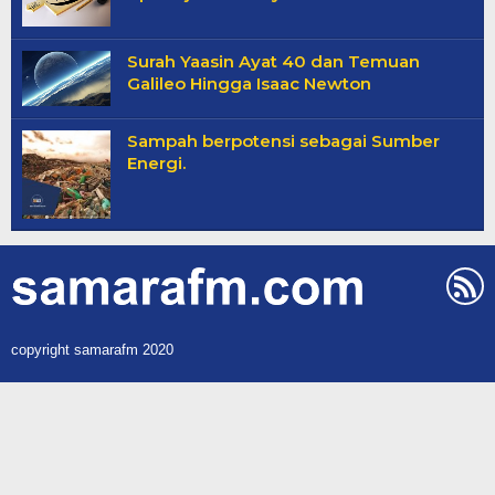
Surah Yaasin Ayat 40 dan Temuan
Galileo Hingga Isaac Newton
Sampah berpotensi sebagai Sumber
Energi.
copyright samarafm 2020