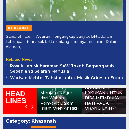
KHAZANAH
Samarafm.com- Alquran mengungkap banyak fakta dalam
kehidupan, termasuk fakta tentang turunnya air hujan. Dalam
Alquran,
Related News
Rosulullah Muhammad SAW Tokoh Berpengaruh
Sepanjang Sejarah Manusia
Warisan Mehter Tahkimi untuk Musik Orkestra Eropa
”APA YANG
HARUS KITA
HEAD
Menjaga Negeri
LAKUKAN UNTUK
dari Wabah
BISA MEMBUKA
LINES
Penyakit Dalam
HATI PADA
Islam Oleh Ar Razi
ORANG LAIN?”
Category:
Khazanah