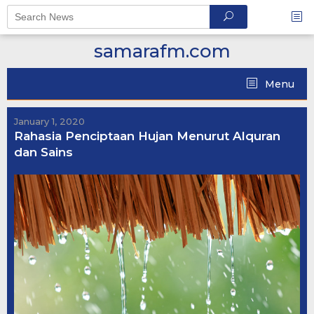
Skip
to
content
samarafm.com
Menu
January 1, 2020
Rahasia Penciptaan Hujan Menurut Alquran
dan Sains