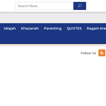
Jelajah
Khazanah
Parenting
QUOTES
Ragam Kre
Follow Us