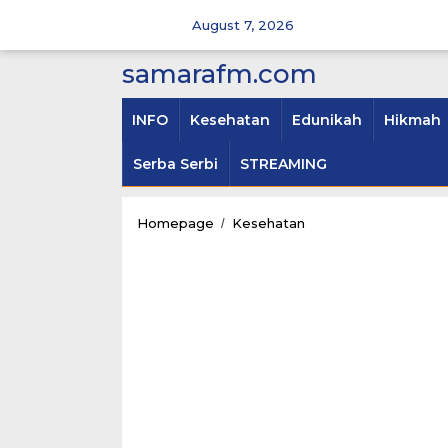
Skip
to
August 7, 2026
content
samarafm.com
INFO
Kesehatan
Edunikah
Hikmah
Serba Serbi
STREAMING
Cara
Homepage
Kesehatan
/
Menjaga
Kuku
Tetap
Sehat
dan
Bersih