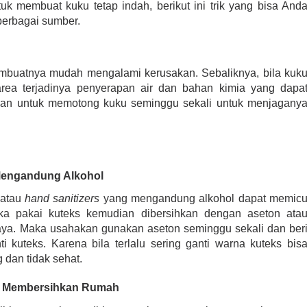
k membuat kuku tetap indah, berikut ini trik yang bisa And
berbagai sumber.
buatnya mudah mengalami kerusakan. Sebaliknya, bila kuk
rea terjadinya penyerapan air dan bahan kimia yang dapa
kan untuk memotong kuku seminggu sekali untuk menjagany
Mengandung Alkohol
 atau
hand sanitizers
yang mengandung alkohol dapat memic
uka pakai kuteks kemudian dibersihkan dengan aseton ata
aya. Maka usahakan gunakan aseton seminggu sekali dan ber
 kuteks. Karena bila terlalu sering ganti warna kuteks bis
dan tidak sehat.
t Membersihkan Rumah