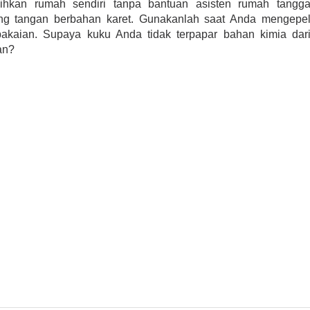
ihkan rumah sendiri tanpa bantuan asisten rumah tangg
ng tangan berbahan karet. Gunakanlah saat Anda mengepe
pakaian. Supaya kuku Anda tidak terpapar bahan kimia dar
an?