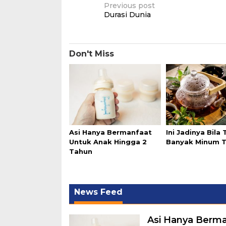
Post
Previous post
Durasi Dunia
navigation
Don't Miss
Asi Hanya Bermanfaat
Ini Jadinya Bila 
Untuk Anak Hingga 2
Banyak Minum 
Tahun
News Feed
Asi Hanya Berma