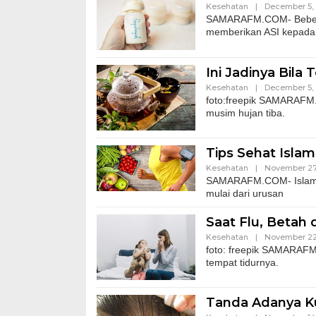
Kesehatan
|
December 5,
SAMARAFM.COM- Beberap
memberikan ASI kepada
Ini Jadinya Bila
Kesehatan
|
December 5,
foto:freepik SAMARAFM.C
musim hujan tiba.
Tips Sehat Islam
Kesehatan
|
November 27
SAMARAFM.COM- Islam ad
mulai dari urusan
Saat Flu, Betah
Kesehatan
|
November 22
​foto: freepik SAMARAFM
tempat tidurnya.
Tanda Adanya Ku