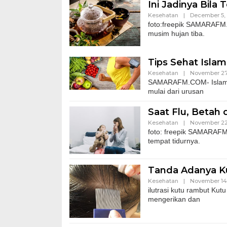
Ini Jadinya Bila
Kesehatan
|
December 5,
foto:freepik SAMARAFM.C
musim hujan tiba.
Tips Sehat Islam
Kesehatan
|
November 27
SAMARAFM.COM- Islam ad
mulai dari urusan
Saat Flu, Betah
Kesehatan
|
November 22
​foto: freepik SAMARAFM
tempat tidurnya.
Tanda Adanya Ku
Kesehatan
|
November 14
ilutrasi kutu rambut Kut
mengerikan dan