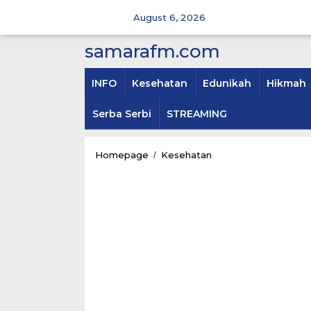
Skip
to
August 6, 2026
content
samarafm.com
INFO
Kesehatan
Edunikah
Hikmah
Serba Serbi
STREAMING
Asi
Homepage
Kesehatan
/
Hanya
Bermanfaat
Untuk
Anak
Hingga
2
Tahun