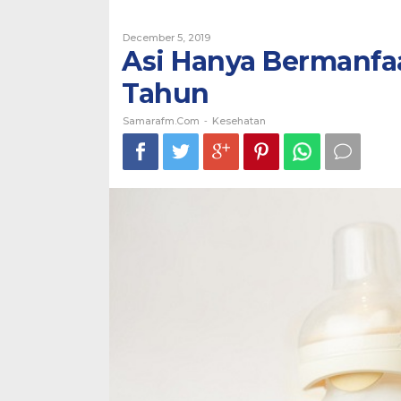
By
December 5, 2019
Samarafm.com
Asi Hanya Bermanfa
Tahun
Samarafm.com
Kesehatan
-