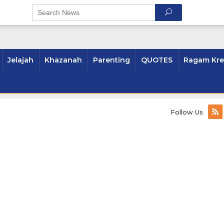
Jelajah
Khazanah
Parenting
QUOTES
Ragam Kre
Follow Us