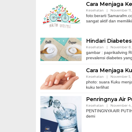
Cara Menjaga Ke
Kesehatan
|
November 11,
foto:berarti Samarafm.c
sangat aktif dan memilik
Hindari Diabete
Kesehatan
|
November 8,
gambar : paprikaliving 
prevalensi diabetes yang 
Cara Menjaga Ku
Kesehatan
|
November 5,
photo: suara Kuku menja
kuku terlihat
Penringnya Air P
Kesehatan
|
November 4,
PENTINGNYA AIR PUTIH Ai
demi