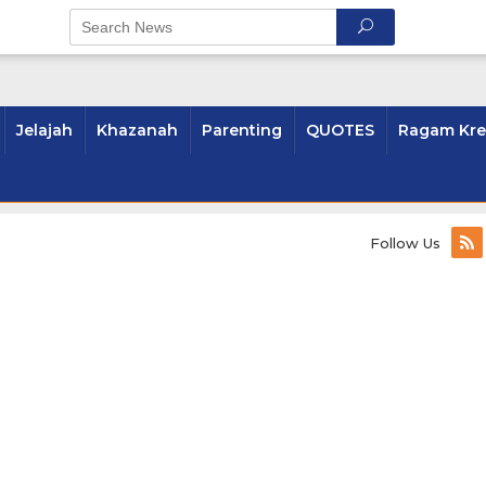
Jelajah
Khazanah
Parenting
QUOTES
Ragam Kre
Follow Us