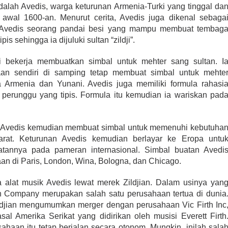
alah Avedis, warga keturunan Armenia-Turki yang tinggal da
 awal 1600-an. Menurut cerita, Avedis juga dikenal sebaga
a. Avedis seorang pandai besi yang mampu membuat tembag
is sehingga ia dijuluki sultan “zildji”.
i bekerja membuatkan simbal untuk mehter sang sultan. I
n sendiri di samping tetap membuat simbal untuk mehte
ja Armenia dan Yunani. Avedis juga memiliki formula rahasi
perunggu yang tipis. Formula itu kemudian ia wariskan pad
, Avedis kemudian membuat simbal untuk memenuhi kebutuha
rat. Keturunan Avedis kemudian berlayar ke Eropa untu
tannya pada pameran internasional. Simbal buatan Avedi
 di Paris, London, Wina, Bologna, dan Chicago.
a alat musik Avedis lewat merek Zildjian. Dalam usinya yan
an Company merupakan salah satu perusahaan tertua di dunia
djian mengumumkan merger dengan perusahaan Vic Firth Inc
al Amerika Serikat yang didirikan oleh musisi Everett Firth
haan itu tetap berjalan secara otonom. Mungkin, inilah sala