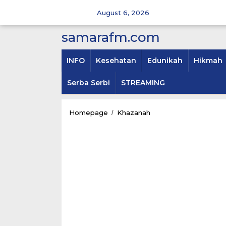
Skip
to
August 6, 2026
content
samarafm.com
INFO
Kesehatan
Edunikah
Hikmah
Serba Serbi
STREAMING
Warisan
Homepage
Khazanah
/
Mehter
Tahkimi
untuk
Musik
Orkestra
Eropa