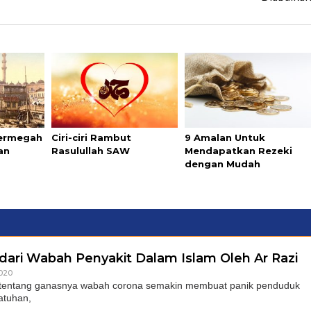
Termegah
Ciri-ciri Rambut
9 Amalan Untuk
an
Rasulullah SAW
Mendapatkan Rezeki
dengan Mudah
dari Wabah Penyakit Dalam Islam Oleh Ar Razi
2020
 tentang ganasnya wabah corona semakin membuat panik penduduk
atuhan,