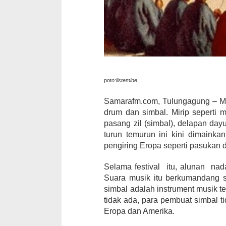
pot
o:listemine
Samarafm.com, Tulungagung – Mu
drum dan simbal. Mirip seperti 
pasang zil (simbal), delapan dayu
turun temurun ini kini dimainkan
pengiring Eropa seperti pasukan dr
Selama festival itu, alunan na
Suara musik itu berkumandang s
simbal adalah instrument musik t
tidak ada, para pembuat simbal
Eropa dan Amerika.