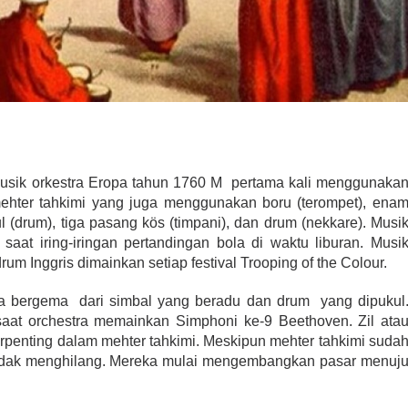
sik orkestra Eropa tahun 1760 M pertama kali menggunaka
mehter tahkimi yang juga menggunakan boru (terompet), ena
l (drum), tiga pasang kös (timpani), dan drum (nekkare). Musi
 saat iring-iringan pertandingan bola di waktu liburan. Musi
um Inggris dimainkan setiap festival Trooping of the Colour.
da bergema dari simbal yang beradu dan drum yang dipukul
aat orchestra memainkan Simphoni ke-9 Beethoven. Zil ata
erpenting dalam mehter tahkimi. Meskipun mehter tahkimi suda
 tidak menghilang. Mereka mulai mengembangkan pasar menuj