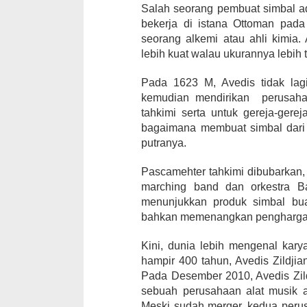
Salah seorang pembuat simbal ad
bekerja di istana Ottoman pada
seorang alkemi atau ahli kimi
lebih kuat walau ukurannya lebih tip
Pada 1623 M, Avedis tidak lag
kemudian mendirikan perusahaa
tahkimi serta untuk gereja-gere
bagaimana membuat simbal dari 
putranya.
Pascamehter tahkimi dibubarkan
marching band dan orkestra Ba
menunjukkan produk simbal bua
bahkan memenangkan penghargaan
Kini, dunia lebih mengenal kary
hampir 400 tahun, Avedis Zildji
Pada Desember 2010, Avedis Zil
sebuah perusahaan alat musik as
Meski sudah merger, kedua perusa