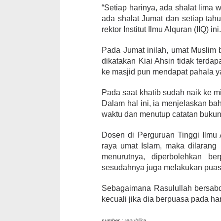
“Setiap harinya, ada shalat lima
ada shalat Jumat dan setiap tah
rektor Institut Ilmu Alquran (IIQ) ini
Pada Jumat inilah, umat Muslim 
dikatakan Kiai Ahsin tidak terdap
ke masjid pun mendapat pahala y
Pada saat khatib sudah naik ke m
Dalam hal ini, ia menjelaskan b
waktu dan menutup catatan bukuny
Dosen di Perguruan Tinggi Ilmu 
raya umat Islam, maka dilarang 
menurutnya, diperbolehkan b
sesudahnya juga melakukan puas
Sebagaimana Rasulullah bersabd
kecuali jika dia berpuasa pada h
sumber : republika