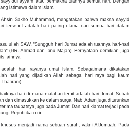
 ‘sayyidul ayyam’ atau bermakna tuannya semua hari. Denga
yang istimewa dalam Islam.
KH Ahsin Sakho Muhammad, mengatakan bahwa makna sayyi
hari tersebut adalah hari paling utama dari semua hari dala
Rasulullah SAW, “Sungguh hari Jumat adalah tuannya hari-har
llah” (HR. Ahmad dan Ibnu Majah). Pernyataan demikian jug
ts lainnya.
 adalah hari rayanya umat Islam. Sebagaimana dikataka
dalah hari yang dijadikan Allah sebagai hari raya bagi kau
-Thabrani).
baiknya hari di mana matahari terbit adalah hari Jumat. Seba
kan dan dimasukkan ke dalam surga, Nabi Adam juga diturunka
terima taubatnya juga pada Jumat. Dan hari kiamat terjadi pad
bungi Republika.co.id.
a khusus menjadi nama sebuah surah, yakni AlJumuah. Pad