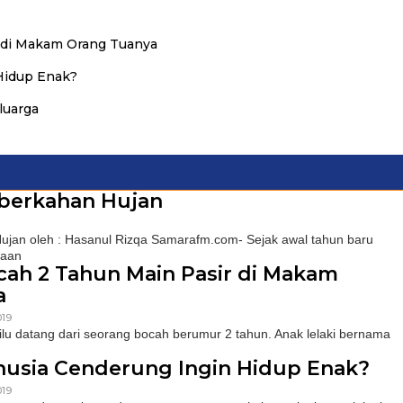
r di Makam Orang Tuanya
Hidup Enak?
luarga
berkahan Hujan
ujan oleh : Hasanul Rizqa Samarafm.com- Sejak awal tahun baru
taan
ocah 2 Tahun Main Pasir di Makam
a
019
lu datang dari seorang bocah berumur 2 tahun. Anak lelaki bernama
usia Cenderung Ingin Hidup Enak?
019