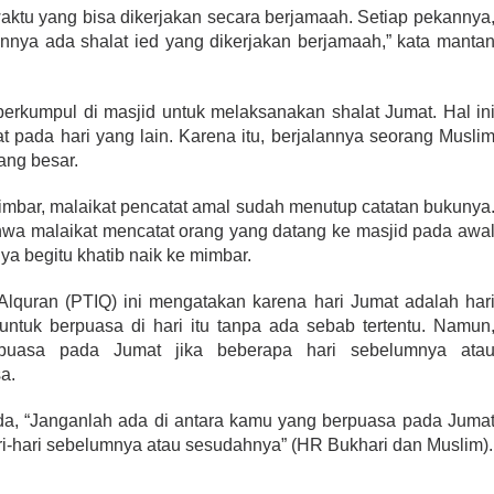
 waktu yang bisa dikerjakan secara berjamaah. Setiap pekannya
unnya ada shalat ied yang dikerjakan berjamaah,” kata manta
.
berkumpul di masjid untuk melaksanakan shalat Jumat. Hal in
at pada hari yang lain. Karena itu, berjalannya seorang Musli
ang besar.
imbar, malaikat pencatat amal sudah menutup catatan bukunya
ahwa malaikat mencatat orang yang datang ke masjid pada awa
a begitu khatib naik ke mimbar.
Alquran (PTIQ) ini mengatakan karena hari Jumat adalah har
untuk berpuasa di hari itu tanpa ada sebab tertentu. Namun
erpuasa pada Jumat jika beberapa hari sebelumnya ata
a.
a, “Janganlah ada di antara kamu yang berpuasa pada Juma
ari-hari sebelumnya atau sesudahnya” (HR Bukhari dan Muslim).