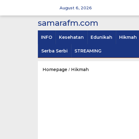
Skip
to
August 6, 2026
content
samarafm.com
INFO
Kesehatan
Edunikah
Hikmah
Serba Serbi
STREAMING
Homepage
Hikmah
Alasan
/
Mengapa
Jumat
Disebut
Tuan
Semua
Hari