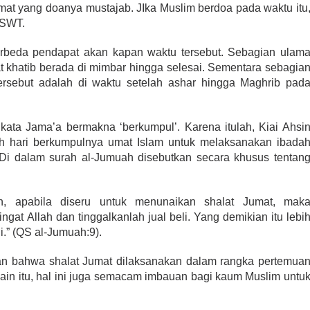
Jumat yang doanya mustajab. JIka Muslim berdoa pada waktu itu
 SWT.
rbeda pendapat akan kapan waktu tersebut. Sebagian ulam
t khatib berada di mimbar hingga selesai. Sementara sebagia
ersebut adalah di waktu setelah ashar hingga Maghrib pad
 kata Jama’a bermakna ‘berkumpul’. Karena itulah, Kiai Ahsi
 hari berkumpulnya umat Islam untuk melaksanakan ibada
 Di dalam surah al-Jumuah disebutkan secara khusus tentan
n, apabila diseru untuk menunaikan shalat Jumat, mak
at Allah dan tinggalkanlah jual beli. Yang demikian itu lebi
.” (QS al-Jumuah:9).
n bahwa shalat Jumat dilaksanakan dalam rangka pertemua
ain itu, hal ini juga semacam imbauan bagi kaum Muslim untu