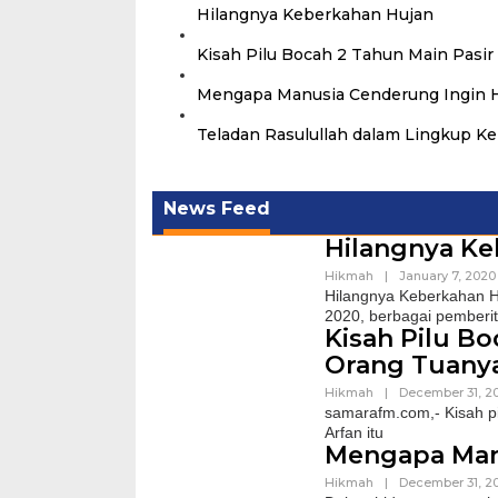
Hilangnya Keberkahan Hujan
Kisah Pilu Bocah 2 Tahun Main Pasi
Mengapa Manusia Cenderung Ingin 
Teladan Rasulullah dalam Lingkup Ke
News Feed
Hilangnya Ke
Hikmah
|
January 7, 2020
Hilangnya Keberkahan H
2020, berbagai pemberi
Kisah Pilu B
Orang Tuany
Hikmah
|
December 31, 2
samarafm.com,- Kisah pi
Arfan itu
Mengapa Man
Hikmah
|
December 31, 2