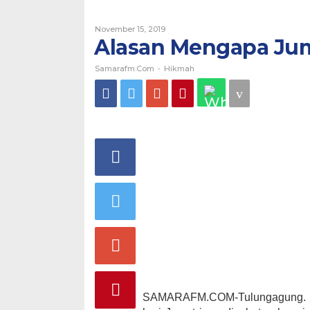
By
November 15, 2019
Samarafm.com
Alasan Mengapa Jum
Samarafm.com
Hikmah
-
SAMARAFM.COM-Tulungagung. Har