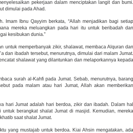
menyelesaikan pekerjaan dalam menciptakan langit dan bumi
but dimulai pada Ahad.
h. Imam Ibnu Qayyim berkata, “Allah menjadikan bagi setia
mana mereka meluangkan pada hari itu untuk beribadah da
ai kesibukan dunia.”
an untuk memperbanyak zikir, shalawat, membaca Alquran da
o’a dan ibadah tersebut, menurutnya, dimulai dari malam Jumat
 mencatat shalawat yang dilantunkan dan melaporkannya kepad
mbaca surah al-Kahfi pada Jumat. Sebab, menurutnya, baran
ebut pada malam atau hari Jumat, Allah akan memberika
hari Jumat adalah hari berdoa, zikir dan ibadah. Dalam ha
i untuk berangkat shalat Jumat di masjid. Kemudian, merek
hatib saat shalat Jumat.
ktu yang mustajab untuk berdoa. Kiai Ahsin mengatakan, ad