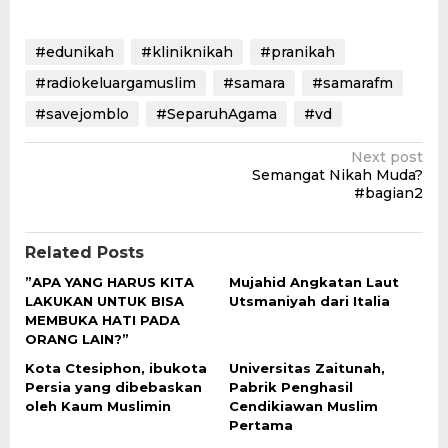
#edunikah
#kliniknikah
#pranikah
#radiokeluargamuslim
#samara
#samarafm
#savejomblo
#SeparuhAgama
#vd
Post
Next post
Semangat Nikah Muda?
navigation
#bagian2
Related Posts
”APA YANG HARUS KITA
Mujahid Angkatan Laut
LAKUKAN UNTUK BISA
Utsmaniyah dari Italia
MEMBUKA HATI PADA
ORANG LAIN?”
Kota Ctesiphon, ibukota
Universitas Zaitunah,
Persia yang dibebaskan
Pabrik Penghasil
oleh Kaum Muslimin
Cendikiawan Muslim
Pertama