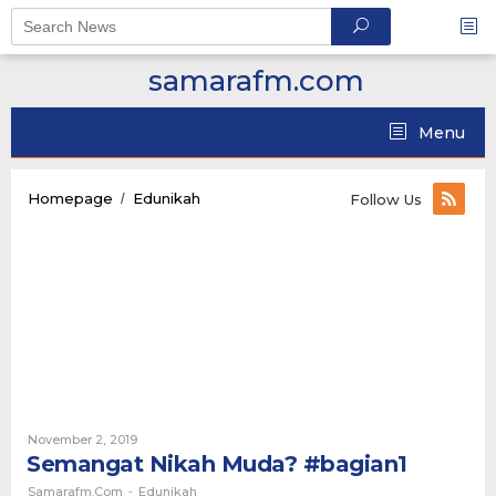
Skip
to
content
samarafm.com
Menu
Semangat
Homepage
Edunikah
/
Follow Us
Nikah
Muda?
#bagian1
By
November 2, 2019
Samarafm.com
Semangat Nikah Muda? #bagian1
Samarafm.com
Edunikah
-